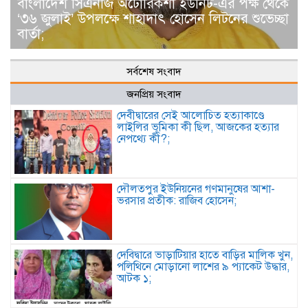
বাংলাদেশ সিএনজি অটোরিকশা ইউনিট-এর পক্ষ থেকে
‘৩৬ জুলাই’ উপলক্ষে শাহাদাৎ হোসেন লিটনের শুভেচ্ছা
বার্তা;
সর্বশেষ সংবাদ
জনপ্রিয় সংবাদ
দেবীদ্বারের সেই আলোচিত হত্যাকাণ্ডে
লাইলির ভূমিকা কী ছিল, আজকের হত্যার
নেপথ্যে কী?;
দৌলতপুর ইউনিয়নের গণমানুষের আশা-
ভরসার প্রতীক: রাজিব হোসেন;
দেবিদ্বারে ভাড়াটিয়ার হাতে বাড়ির মালিক খুন,
পলিথিনে মোড়ানো লাশের ৯ প্যাকেট উদ্ধার,
আটক ১;