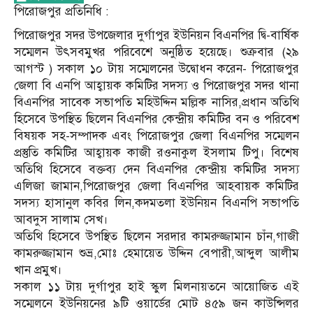
পিরোজপুর প্রতিনিধি :
পিরোজপুর সদর উপজেলার দুর্গাপুর ইউনিয়ন বিএনপির দ্বি-বার্ষিক
সম্মেলন উৎসবমুখর পরিবেশে অনুষ্ঠিত হয়েছে। শুক্রবার (২৯
আগস্ট ) সকাল ১০ টায় সম্মেলনের উদ্বোধন করেন- পিরোজপুর
জেলা বি এনপি আহ্বায়ক কমিটির সদস্য ও পিরোজপুর সদর থানা
বিএনপির সাবেক সভাপতি মহিউদ্দিন মল্লিক নাসির,প্রধান অতিথি
হিসেবে উপস্থিত ছিলেন বিএনপির কেন্দ্রীয় কমিটির বন ও পরিবেশ
বিষয়ক সহ-সম্পাদক এবং পিরোজপুর জেলা বিএনপির সম্মেলন
প্রস্তুতি কমিটির আহ্বায়ক কাজী রওনাকুল ইসলাম টিপু। বিশেষ
অতিথি হিসেবে বক্তব্য দেন বিএনপির কেন্দ্রীয় কমিটির সদস্য
এলিজা জামান,পিরোজপুর জেলা বিএনপির আহবায়ক কমিটির
সদস্য হাসানুল কবির লিন,কদমতলা ইউনিয়ন বিএনপি সভাপতি
আবদুস সালাম সেখ।
অতিথি হিসেবে উপস্থিত ছিলেন সরদার কামরুজ্জামান চাঁন,গাজী
কামরুজ্জামান শুভ্র,মোঃ হেমায়েত উদ্দিন বেপারী,আব্দুল আলীম
খান প্রমুখ।
সকাল ১১ টায় দুর্গাপুর হাই স্কুল মিলনায়তনে আয়োজিত এই
সম্মেলনে ইউনিয়নের ৯টি ওয়ার্ডের মোট ৪৫৯ জন কাউন্সিলর