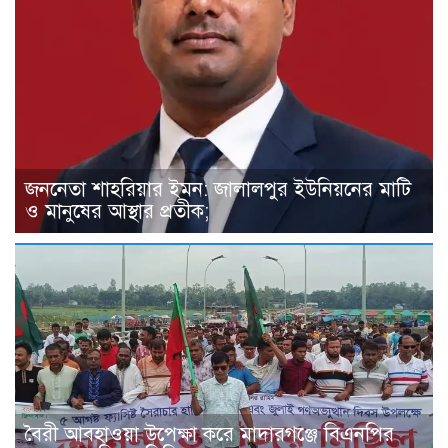
জননেতা শাহরিয়ার ইমন: জালালপুর ইউনিয়নের মাটি
ও মানুষের আস্থার প্রতীক;
বৈরী আবহাওয়া উপেক্ষা করে মাদারগঞ্জে বিএনপির