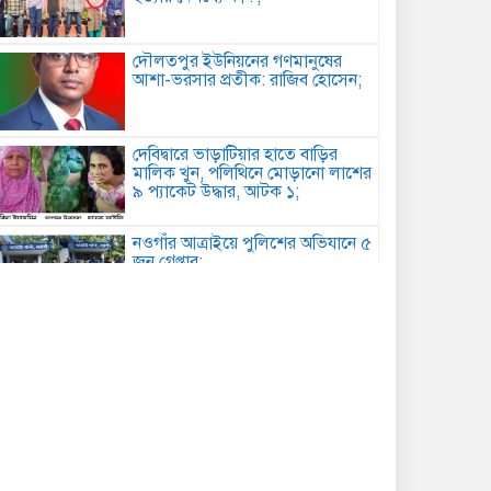
দৌলতপুর ইউনিয়নের গণমানুষের
আশা-ভরসার প্রতীক: রাজিব হোসেন;
দেবিদ্বারে ভাড়াটিয়ার হাতে বাড়ির
মালিক খুন, পলিথিনে মোড়ানো লাশের
৯ প্যাকেট উদ্ধার, আটক ১;
নওগাঁর আত্রাইয়ে পুলিশের অভিযানে ৫
জন গ্রেপ্তার;
কবিতা: চমকের পাঠ কৌশল ;
আমান উল্লাহ আমানের সাথে নিশু ও
মহিলা দলের নেত্রীদের সৌজন্য
স্বাক্ষাৎ ;