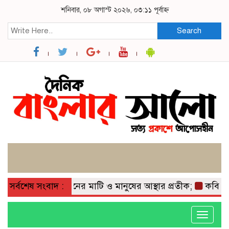
শনিবার, ০৮ অগাস্ট ২০২৬, ০৩:১১ পূর্বাহ্ন
Search
লপুর ইউনিয়নের মাটি ও মানুষের আস্থার প্রতীক;
সর্বশেষ সংবাদ :
কবিতা: লেখক
Toggle
navigati