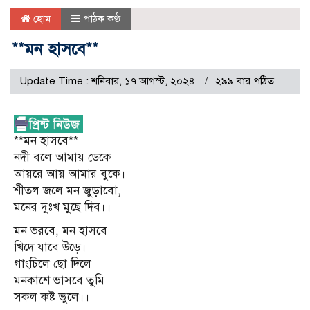
হোম
পাঠক কণ্ঠ
**মন হাসবে**
Update Time : শনিবার, ১৭ আগস্ট, ২০২৪
২৯৯ বার পঠিত
**মন হাসবে**
নদী বলে আমায় ডেকে
আয়রে আয় আমার বুকে।
শীতল জলে মন জুড়াবো,
মনের দুঃখ মুছে দিব।।
মন ভরবে, মন হাসবে
খিদে যাবে উড়ে।
গাংচিলে ছো দিলে
মনকাশে ভাসবে তুমি
সকল কষ্ট ভুলে।।