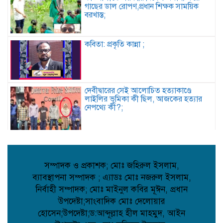
গাছের ডাল রোপণ,প্রধান শিক্ষক সাময়িক
বরখাস্ত;
কবিতা: প্রকৃতি কান্না ;
দেবীদ্বারের সেই আলোচিত হত্যাকাণ্ডে
লাইলির ভূমিকা কী ছিল, আজকের হত্যার
নেপথ্যে কী?;
দৌলতপুর ইউনিয়নের গণমানুষের আশা-
ভরসার প্রতীক: রাজিব হোসেন;
সম্পাদক ও প্রকাশক; মোঃ জহিরুল ইসলাম,
ব্যাবস্থাপনা সম্পাদক ; এ্যাডঃ মোঃ নজরুল ইসলাম,
নির্বাহী সম্পাদক; মোঃ মাইনুল কবির মূঈন, প্রধান
দেবিদ্বারে ভাড়াটিয়ার হাতে বাড়ির মালিক খুন,
পলিথিনে মোড়ানো লাশের ৯ প্যাকেট উদ্ধার,
উপদেষ্টা;সাংবাদিক মোঃ দেলোয়ার
আটক ১;
হোসেন;উপদেষ্টা;ড:আব্দূল্লাহ হীল মাহমুদ, আইন