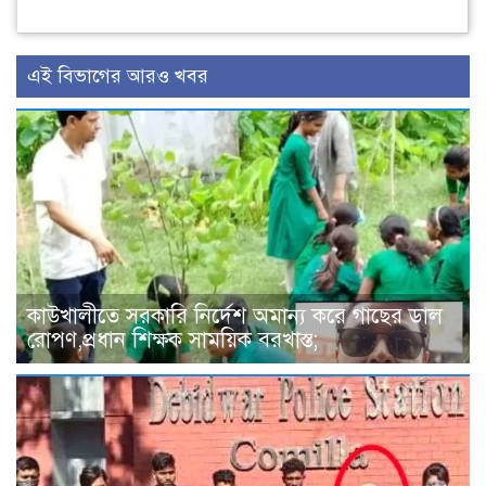
এই বিভাগের আরও খবর
কাউখালীতে সরকারি নির্দেশ অমান্য করে গাছের ডাল
রোপণ,প্রধান শিক্ষক সাময়িক বরখাস্ত;