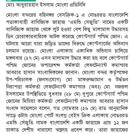
মোঃ আবুরায়হান ইসলাম মোংলা প্রতিনিধি
মোংলা বন্দরের বহিনঙ্গর বেসক্রিক-১ এ নোঙররত বাংলাদেশি
পতাকাবাহী বাণিজ্যিক জাহাজ “এমভি সেজুতি” নামের একটি
বানিজ্যিক জাহাজ থেকে লুট হওয়া বেশ কিছু মালামাল উদ্ধারসহ
তিন চোরাকারবারিকে আটক করেছে কোস্টগার্ড পশ্চিম জোন। এ
ঘটনায় আরো যারা জড়িত তাদের বিরুদ্ধে কোস্টগার্ডের অভিযান
চলমান রয়েছে। মোংলা এলাকায় একাধিক অভিযান চালিয়ে
মঙ্গলবার (২৭ মে) এসব মালামাল উদ্ধার করা হয় বলে কোস্টগার্ড
পশ্চিম জোনের অপারেশন্স কর্মকর্তা লেফটেন্যান্ট কমান্ডার
আবরার হাসান সাংবাদিকদের জানান। মোংলা বন্দর কর্তৃপক্ষের
উপ-পরিচালক (জনসংযোগ) মো. মাকরুজ্জামান ও উর্দ্ধতন
নিরাপত্তা কর্মকর্তা লেফটেন্যান্ট কমান্ডার (অবঃ) মো. নজরুল
ইসলামের উপস্থিতিতে বুধবার (২৮ মে) দুপুরে কোস্টগার্ড পশ্চিম
জোনের মিডিয়া কর্মকর্তা লেফটেন্যান্ট কমান্ডার আবরার হাসান
সংবাদ সম্মেলনে বলেন, গত সোমবার (২৬ মে) রাত আনুমানিক
সাড়ে ৩টায় মোংলা পোর্ট সংলগ্ন বেইস ক্রিক এলাকায় নোঙররত
এমভি সেঁজুতি নামক বাংলাদেশি একটি জাহাজে প্রায় ১২ জন
ডাকাত দেশীয় ধারালো অস্ত্রসহ প্রবেশ করে। তারা জাহাজের