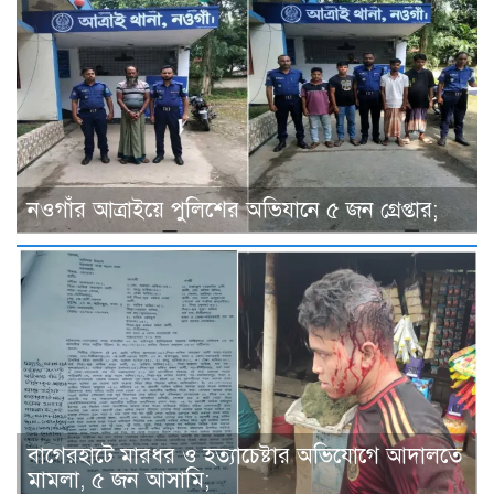
নওগাঁর আত্রাইয়ে পুলিশের অভিযানে ৫ জন গ্রেপ্তার;
বাগেরহাটে মারধর ও হত্যাচেষ্টার অভিযোগে আদালতে
মামলা, ৫ জন আসামি;