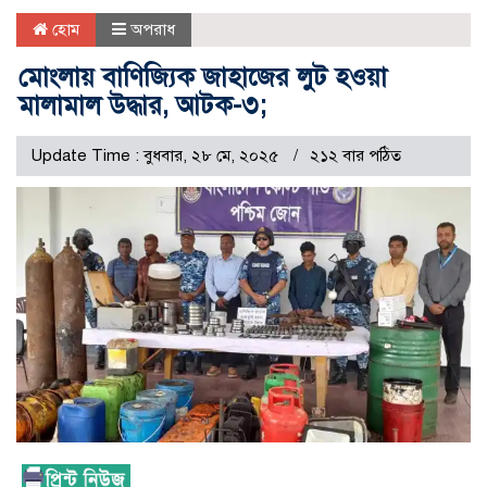
হোম
অপরাধ
মোংলায় বাণিজ্যিক জাহাজের লুট হওয়া
মালামাল উদ্ধার, আটক-৩;
Update Time : বুধবার, ২৮ মে, ২০২৫
২১২ বার পঠিত