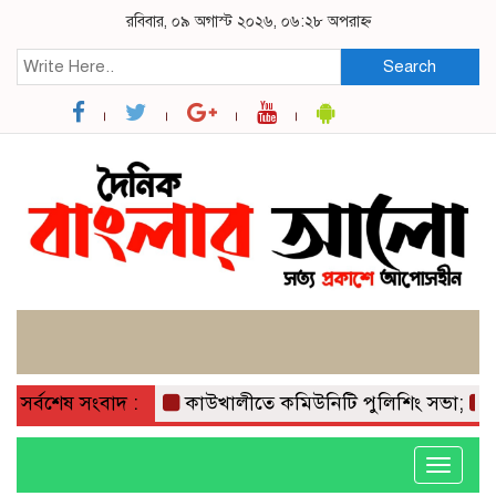
রবিবার, ০৯ অগাস্ট ২০২৬, ০৬:২৮ অপরাহ্ন
Search
সর্বশেষ সংবাদ :
কাউখালীতে কমিউনিটি পুলিশিং সভা;
কাউখা
Toggle
navigati