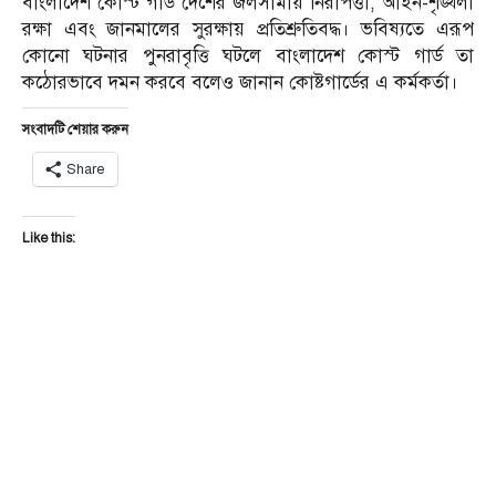
বাংলাদেশ কোস্ট গার্ড দেশের জলসীমায় নিরাপত্তা, আইন-শৃঙ্খলা
রক্ষা এবং জানমালের সুরক্ষায় প্রতিশ্রুতিবদ্ধ। ভবিষ্যতে এরূপ
কোনো ঘটনার পুনরাবৃত্তি ঘটলে বাংলাদেশ কোস্ট গার্ড তা
কঠোরভাবে দমন করবে বলেও জানান কোষ্টগার্ডের এ কর্মকর্তা।
সংবাদটি শেয়ার করুন
Share
Like this: