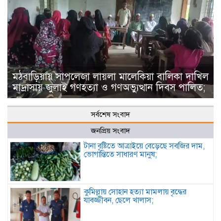
মঠবাড়িয়ায় সাপলেজা লায়লা মালেকিয়া বালিকা দাখিল
মাদ্রাসায় জুলাই গণহত্যা ও গণঅভ্যুত্থান দিবস পালিত;
সর্বশেষ সংবাদ
জনপ্রিয় সংবাদ
টানা বৃষ্টিতে আত্রাইয়ে বেড়েছে সবজির দাম,
ভোগান্তিতে সাধারণ মানুষ;
কুমিল্লায় সোহান হত্যা মামলায় বৃদ্ধের
যাবজ্জীবন, ছেলে খালাস;