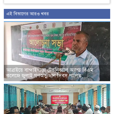
এই বিভাগের আরও খবর
আত্রাইয়ে বান্দাইখাড়া টেকনিক্যাল অ্যান্ড বিএম
কলেজে জুলাই গণঅভ্যুত্থান দিবস পালিত;