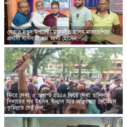
সেবা’র নতুন উপদেষ্টা মনোনীত হলেন মালয়েশিয়া
প্রবাসী ব্যবসায়ী এম আলী হোসেন;
ফিরে দেখা: ৫ আগস্ট ২০২৪ ফিরে দেখা: হাসিনার
বিদায়ের পর উৎসব, উচ্ছ্বাস আর অস্থিরতায় কেটেছিল
কুমিল্লার সেই দিন;