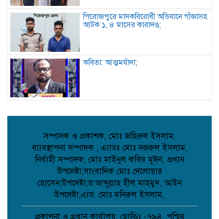
পিরোজপুরে মাদকবিরোধী অভিযানে গাঁজাসহ
আটক ১, ৪ মাসের কারাদণ্ড;
কবিতা: আত্মমর্যাদা;
বৈরী আবহাওয়া উপেক্ষা করে মাদারগঞ্জে
বিএনপির আনন্দ ও বিজয় মিছিল;
সম্পাদক ও প্রকাশক; মোঃ জহিরুল ইসলাম,
ব্যাবস্থাপনা সম্পাদক ; এ্যাডঃ মোঃ নজরুল ইসলাম,
আত্রাইয়ে বান্দাইখাড়া টেকনিক্যাল অ্যান্ড
নির্বাহী সম্পাদক; মোঃ মাইনুল কবির মূঈন, প্রধান
বিএম কলেজে জুলাই গণঅভ্যুত্থান দিবস
পালিত;
উপদেষ্টা;সাংবাদিক মোঃ দেলোয়ার
হোসেন;উপদেষ্টা;ড:আব্দূল্লাহ হীল মাহমুদ, আইন
উপদেষ্টা;এ্যড: মোঃ মনিরুল ইসলাম,
পোরশায় শহিদ পরিবার ও জুলাই যোদ্ধাদের
সংবর্ধনা;
প্রকাশনা ও প্রধান কার্যালয়: হোল্ডিং -৭৯৪, পশ্চিম