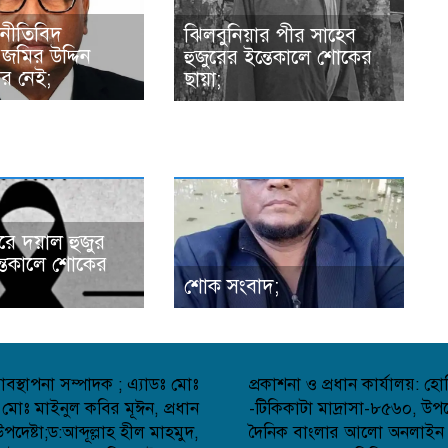
জনীতিবিদ
ঝিলবুনিয়ার পীর সাহেব
র জমির উদ্দিন
হুজুরের ইন্তেকালে শোকের
র নেই;
ছায়া;
রে দয়াল হুজুর
্তেকালে শোকের
শোক সংবাদ;
বস্থাপনা সম্পাদক ; এ্যাডঃ মোঃ
প্রকাশনা ও প্রধান কার্যালয়: 
 মোঃ মাইনুল কবির মূঈন, প্রধান
-টিকিকাটা মাদ্রাসা-৮৫৬০, উপজ
েষ্টা;ড:আব্দূল্লাহ হীল মাহমুদ,
দৈনিক বাংলার আলো অনলাইন সংব