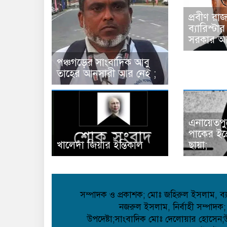
প্রবীণ রা
ব্যারিস্টা
সরকার আ
পঞ্চগড়ের সাংবাদিক আবু
তাহের আনসারী আর নেই ;
এনায়েতপু
পাকের ইন
খালেদা জিয়ার ইন্তিকাল
ছায়া;
সম্পাদক ও প্রকাশক; মোঃ জহিরুল ইসলাম, ব্যা
নজরুল ইসলাম, নির্বাহী সম্পাদক;
উপদেষ্টা;সাংবাদিক মোঃ দেলোয়ার হোসেন;উপদ