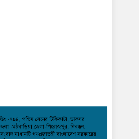
হোল্ডিং -৭৯৪, পশ্চিম সেনের টিকিকাটা, ডাকঘর
েলা -মঠবাড়িয়া,জেলা-পিরোজপুর, নিবন্ধন:
াদ মাধ্যমটি গণপ্রজাতন্ত্রী বাংলাদেশ সরকারের