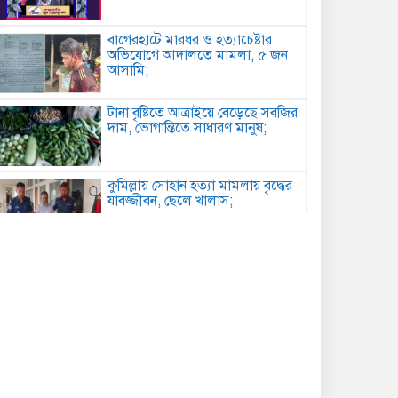
বাগেরহাটে মারধর ও হত্যাচেষ্টার
অভিযোগে আদালতে মামলা, ৫ জন
আসামি;
টানা বৃষ্টিতে আত্রাইয়ে বেড়েছে সবজির
দাম, ভোগান্তিতে সাধারণ মানুষ;
কুমিল্লায় সোহান হত্যা মামলায় বৃদ্ধের
যাবজ্জীবন, ছেলে খালাস;
পিরোজপুরে মাদকবিরোধী অভিযানে
গাঁজাসহ আটক ১, ৪ মাসের কারাদণ্ড;
কবিতা: আত্মমর্যাদা;