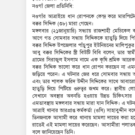
নওগাঁ জেলা প্রতিনিধি:
নওগাঁর আত্রাইয়ে ধান রোপনকে কেন্দ্র করে মারপি
বক্কর সিদ্দিক (৩৮) মারা গেছেন।
মঙ্গলবার (২১জানুয়ারি) সন্ধ্যায় রাজশাহী মেডিকে
আগে গত সোমবার সন্ধায় সিদ্দিককে হাতুড়ি দিয়ে প
বক্কর সিদ্দিক উপজেলার পাঁচুপুর ইউনিয়নের মালিপুক
আবু বক্কর সিদ্দিকের স্ত্রী বিউটি বিবি বলেন, তার
গ্রামের সিরাজুল ইসলাম নামে এক কৃষি শ্রমিক আ
বক্কর সিদ্দিক ভালো করে ধান রোপন করছেন না এমন কথ
জড়িয়ে পরেন। এ ঘটনার জের ধরে সোমবার সন্ধায় আবু 
এবং তার শালক ফরিদ উদ্দীন সিদ্দিকের সাথে আবারো 
হাতুড়ি দিয়ে পিটিয়ে গুরুত্বর জখম করে। স্থানীয় ল
সেখানে অবস্থার অবনতি হওয়ায় উন্নত চিকিৎসা
এমতাবস্থায় মঙ্গলবার সন্ধায় মারা যান সিদ্দিক। এ ঘটনার সু
আত্রাই থানার ভারপ্রাপ্ত কর্মকর্তা (ওসি) সাহাবুদ্দীন
তিনজনকে আসামী করে থানায় মামলা দায়ের করা হয়েছে
রাতেই এই মামলা দায়ের করেছেন। আসামীরা পলাতক থা
বলে জানিয়েছেন তিনি।