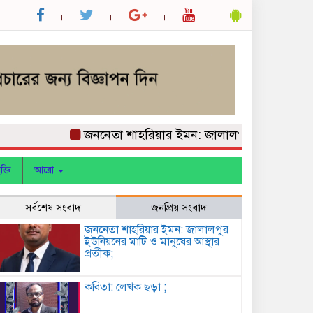
জননেতা শাহরিয়ার ইমন: জালালপুর ইউনিয়নের মাটি ও 
ক্তি
আরো
সর্বশেষ সংবাদ
জনপ্রিয় সংবাদ
জননেতা শাহরিয়ার ইমন: জালালপুর
ইউনিয়নের মাটি ও মানুষের আস্থার
প্রতীক;
কবিতা: লেখক ছড়া ;