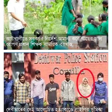
কাউখালীতে সরকারি নির্দেশ অমান্য করে গাছের ডাল
রোপণ,প্রধান শিক্ষক সাময়িক বরখাস্ত;
দেবীদ্বারের সেই আলোচিত হত্যাকাণ্ডে লাইলির ভূমিকা