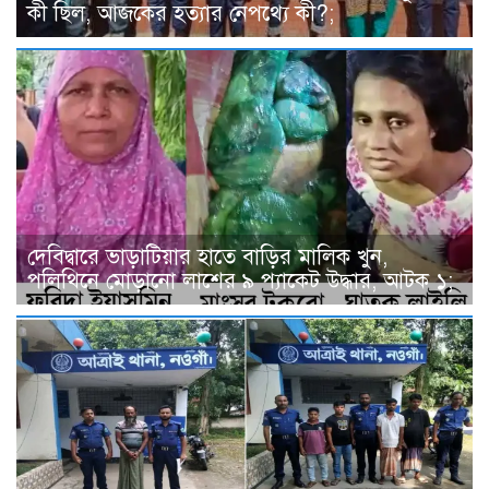
কী ছিল, আজকের হত্যার নেপথ্যে কী?;
দেবিদ্বারে ভাড়াটিয়ার হাতে বাড়ির মালিক খুন,
পলিথিনে মোড়ানো লাশের ৯ প্যাকেট উদ্ধার, আটক ১;