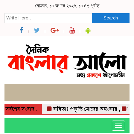
সোমবার, ১০ অগাস্ট ২০২৬, ১০:৪৫ পূর্বাহ্ন
Search
সর্বশেষ সংবাদ :
কবিতাঃ প্রকৃতি মোদের অহংকার ;
কাউখাল
Toggle
navigati