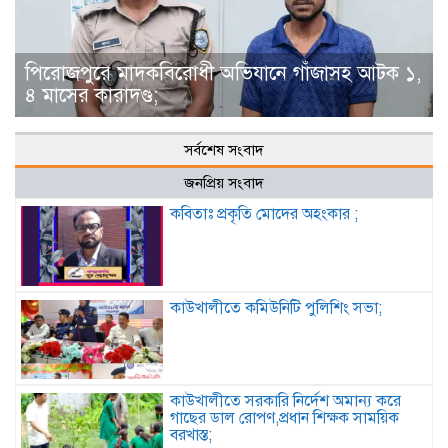
পিরোজপুরে মাদকবিরোধী অভিযানে গাঁজাসহ আটক ১,
৪ মাসের কারাদণ্ড;
সর্বশেষ সংবাদ
জনপ্রিয় সংবাদ
কবিতাঃ প্রকৃতি মোদের অহংকার ;
কাউখালীতে কমিউনিটি পুলিশিং সভা;
কাউখালীতে সরকারি নির্দেশ অমান্য করে
গাছের ডাল রোপণ,প্রধান শিক্ষক সাময়িক
বরখাস্ত;