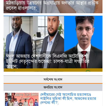
মঠবাড়িয়ায় উন্নয়নের অগ্রযাত্রায় জনতার আস্থার প্রতীক
রুবেল হাওলাদার;
ঈদুল আজহায় দেশবাসীকে সিএনজি অটোরিকশা
ইউনিট নেতৃবৃন্দের শুভেচ্ছা: চালক-যাত্রী সম্প্রীতির
আহ্বান;
সর্বশেষ সংবাদ
জনপ্রিয় সংবাদ
দেবীদ্বারের সেই আলোচিত হত্যাকাণ্ডে
লাইলির ভূমিকা কী ছিল, আজকের হত্যার
নেপথ্যে কী?;