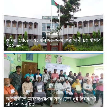
কুমিল্লা বোর্ডে এইচএসি শুরু আজ: পরীক্ষার্থী ৯৫ হাজার
৭০২ জন;
কাউখালীতে আরজেএমএফ সদস্যদের দুই দিনব্যাপী
প্রশিক্ষণ অনুষ্ঠিত;