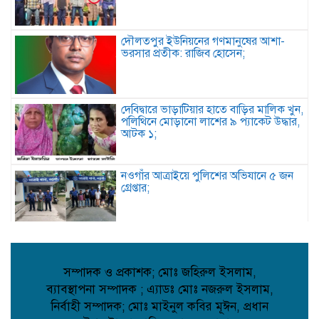
দৌলতপুর ইউনিয়নের গণমানুষের আশা-
ভরসার প্রতীক: রাজিব হোসেন;
দেবিদ্বারে ভাড়াটিয়ার হাতে বাড়ির মালিক খুন,
পলিথিনে মোড়ানো লাশের ৯ প্যাকেট উদ্ধার,
আটক ১;
নওগাঁর আত্রাইয়ে পুলিশের অভিযানে ৫ জন
গ্রেপ্তার;
কবিতা: চমকের পাঠ কৌশল ;
সম্পাদক ও প্রকাশক; মোঃ জহিরুল ইসলাম,
ব্যাবস্থাপনা সম্পাদক ; এ্যাডঃ মোঃ নজরুল ইসলাম,
নির্বাহী সম্পাদক; মোঃ মাইনুল কবির মূঈন, প্রধান
আমান উল্লাহ আমানের সাথে নিশু ও মহিলা