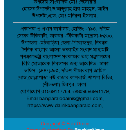
দলের নেত্রীদের সৌজন্য স্বাক্ষাৎ ;
উপদেষ্টা;সাংবাদিক মোঃ দেলোয়ার
হোসেন;উপদেষ্টা;ড:আব্দূল্লাহ হীল মাহমুদ, আইন
উপদেষ্টা;এ্যড: মোঃ মনিরুল ইসলাম,
মানববন্ধনের নামে অপপ্রচার নয়, সামাজিক
সম্প্রীতি রক্ষায় প্রশাসনের কঠোর নজরদারি
প্রকাশনা ও প্রধান কার্যালয়: হোল্ডিং -৭৯৪, পশ্চিম
দাবি;
সেনের টিকিকাটা, ডাকঘর -টিকিকাটা মাদ্রাসা-৮৫৬০,
উপজেলা -মঠবাড়িয়া,জেলা-পিরোজপুর, নিবন্ধন:
দৈনিক বাংলার আলো অনলাইন সংবাদ মাধ্যমটি
জননেতা শাহরিয়ার ইমন: জালালপুর
ইউনিয়নের মাটি ও মানুষের আস্থার প্রতীক;
গণপ্রজাতন্ত্রী বাংলাদেশ সরকারের তথ্য মন্ত্রণালয়ের
বিধি মোতাবেক নিবন্ধনের জন্য আবেদিত। ঢাকা
অফিস:-১৪৪/১৩/৩, দক্ষিণ পীরেরবাগ জামিল
কবিতা: লেখক ছড়া ;
রোড,মোল্লাপাড়া বউ বাজার কালবার্ড, শাপলা বিল্ডিং
(নীচতলা),মিরপুর, ঢাকা,
যোগাযোগ;01569117764,+8809696991179,
Email:banglaralodainik@gmail.com,
বাগেরহাটে মারধর ও হত্যাচেষ্টার অভিযোগে
https://www.dainikbanglaralo.com,
আদালতে মামলা, ৫ জন আসামি;
Copyright © Frilix Group