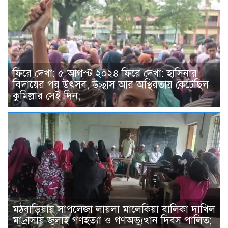
ফিরে দেখা: ৫ আগস্ট ২০২৪ ফিরে দেখা: হাসিনার
বিদায়ের পর উৎসব, উচ্ছ্বাস আর অস্থিরতায় কেটেছিল
কুমিল্লার সেই দিন;
মঠবাড়িয়ায় সাপলেজা লায়লা মালেকিয়া বালিকা দাখিল
মাদ্রাসায় জুলাই গণহত্যা ও গণঅভ্যুত্থান দিবস পালিত;