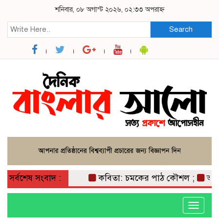
শনিবার, ০৮ অগাস্ট ২০২৬, ০২:৩৩ অপরাহ্ন
Search
সর্বশেষ সংবাদ :
কবিতা: চমকের পাঠ কৌশল ;
আমান উল্ল
Toggle
navigati