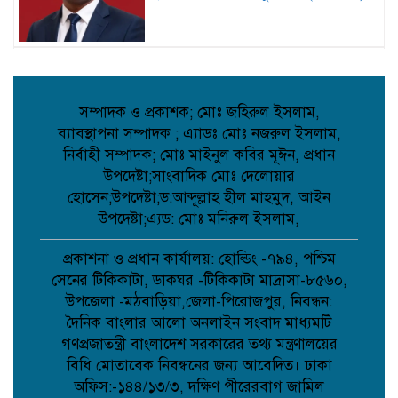
কবিতা: লেখক ছড়া ;
সম্পাদক ও প্রকাশক; মোঃ জহিরুল ইসলাম,
ব্যাবস্থাপনা সম্পাদক ; এ্যাডঃ মোঃ নজরুল ইসলাম,
বাগেরহাটে মারধর ও হত্যাচেষ্টার অভিযোগে
নির্বাহী সম্পাদক; মোঃ মাইনুল কবির মূঈন, প্রধান
আদালতে মামলা, ৫ জন আসামি;
উপদেষ্টা;সাংবাদিক মোঃ দেলোয়ার
হোসেন;উপদেষ্টা;ড:আব্দূল্লাহ হীল মাহমুদ, আইন
উপদেষ্টা;এ্যড: মোঃ মনিরুল ইসলাম,
টানা বৃষ্টিতে আত্রাইয়ে বেড়েছে সবজির দাম,
ভোগান্তিতে সাধারণ মানুষ;
প্রকাশনা ও প্রধান কার্যালয়: হোল্ডিং -৭৯৪, পশ্চিম
সেনের টিকিকাটা, ডাকঘর -টিকিকাটা মাদ্রাসা-৮৫৬০,
উপজেলা -মঠবাড়িয়া,জেলা-পিরোজপুর, নিবন্ধন:
কুমিল্লায় সোহান হত্যা মামলায় বৃদ্ধের
দৈনিক বাংলার আলো অনলাইন সংবাদ মাধ্যমটি
যাবজ্জীবন, ছেলে খালাস;
গণপ্রজাতন্ত্রী বাংলাদেশ সরকারের তথ্য মন্ত্রণালয়ের
বিধি মোতাবেক নিবন্ধনের জন্য আবেদিত। ঢাকা
অফিস:-১৪৪/১৩/৩, দক্ষিণ পীরেরবাগ জামিল
পিরোজপুরে মাদকবিরোধী অভিযানে গাঁজাসহ