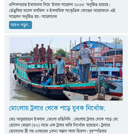
প্রশিক্ষণপ্রাপ্ত ইমামদের নিয়ে ‘ইমাম সম্মেলন ২০২৬’ অনুষ্ঠিত হয়েছে।
তেঁতুলিয়া মডেল মসজিদ ও ইসলামিক সাংস্কৃতিক কেন্দ্রের আয়োজনে এই
সম্মেলন অনুষ্ঠিত হয়। ​সম্মেলনের
আরও পড়ুন...
মোংলায় ট্রলার থেকে পড়ে যুবক নিখোঁজ;
মোঃ আবুরায়হান ইসলাম ;মোংলা প্রতিনিধি ; মোংলায় ট্রলার থেকে পড়ে মো:
হোসেন মোড়ল (৪০) নামে এক ট্রলার মাঝি নিখোঁজ হয়েছেন। ট্রলারে
হোসেনের স্ত্রী সহ ৬বছরের ১কন্য সন্তান সাথে ছিলেন। বৃহস্পতিবার