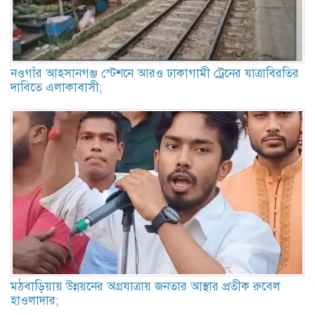
নওগাঁর আহসানগঞ্জ স্টেশনে আরও ঢাকাগামী ট্রেনের যাত্রাবিরতির
দাবিতে এলাকাবাসী;
মঠবাড়িয়ায় উন্নয়নের অগ্রযাত্রায় জনতার আস্থার প্রতীক রুবেল
হাওলাদার;