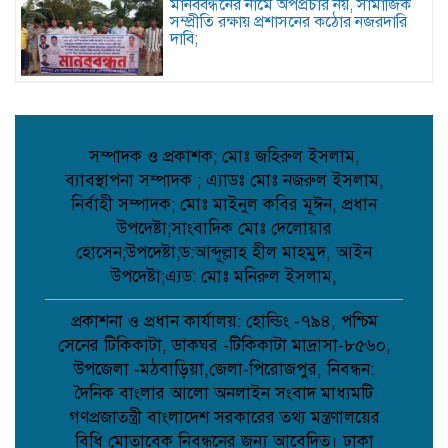
মানববন্ধনের নামে অপপ্রচার নয়, সামাজিক
সম্প্রীতি রক্ষায় প্রশাসনের কঠোর নজরদারি
দাবি;
জননেতা শাহরিয়ার ইমন: জালালপুর
ইউনিয়নের মাটি ও মানুষের আস্থার প্রতীক;
সম্পাদক ও প্রকাশক; মোঃ জহিরুল ইসলাম,
ব্যাবস্থাপনা সম্পাদক ; এ্যাডঃ মোঃ নজরুল ইসলাম,
কবিতা: লেখক ছড়া ;
নির্বাহী সম্পাদক; মোঃ মাইনুল কবির মূঈন, প্রধান
উপদেষ্টা;সাংবাদিক মোঃ দেলোয়ার
হোসেন;উপদেষ্টা;ড:আব্দূল্লাহ হীল মাহমুদ, আইন
উপদেষ্টা;এ্যড: মোঃ মনিরুল ইসলাম,
বাগেরহাটে মারধর ও হত্যাচেষ্টার অভিযোগে
আদালতে মামলা, ৫ জন আসামি;
প্রকাশনা ও প্রধান কার্যালয়: হোল্ডিং -৭৯৪, পশ্চিম
সেনের টিকিকাটা, ডাকঘর -টিকিকাটা মাদ্রাসা-৮৫৬০,
উপজেলা -মঠবাড়িয়া,জেলা-পিরোজপুর, নিবন্ধন:
টানা বৃষ্টিতে আত্রাইয়ে বেড়েছে সবজির দাম,
দৈনিক বাংলার আলো অনলাইন সংবাদ মাধ্যমটি
ভোগান্তিতে সাধারণ মানুষ;
গণপ্রজাতন্ত্রী বাংলাদেশ সরকারের তথ্য মন্ত্রণালয়ের
বিধি মোতাবেক নিবন্ধনের জন্য আবেদিত। ঢাকা