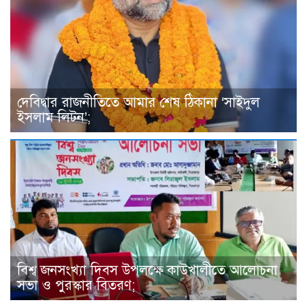
দেবিদ্বার রাজনীতিতে আমার শেষ ঠিকানা ‘সাইদুল
ইসলাম লিটন’;
বিশ্ব জনসংখ্যা দিবস উপলক্ষে কাউখালীতে আলোচনা
সভা ও পুরস্কার বিতরণ;