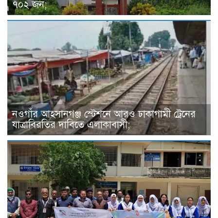
৭০২ জন;
নওগাঁর আহসানগঞ্জ স্টেশনে আরও ঢাকাগামী ট্রেনের
যাত্রাবিরতির দাবিতে এলাকাবাসী;