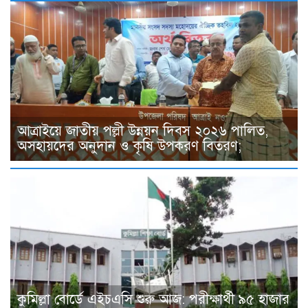
আত্রাইয়ে জাতীয় পল্লী উন্নয়ন দিবস ২০২৬ পালিত,
অসহায়দের অনুদান ও কৃষি উপকরণ বিতরণ;
কুমিল্লা বোর্ডে এইচএসি শুরু আজ: পরীক্ষার্থী ৯৫ হাজার