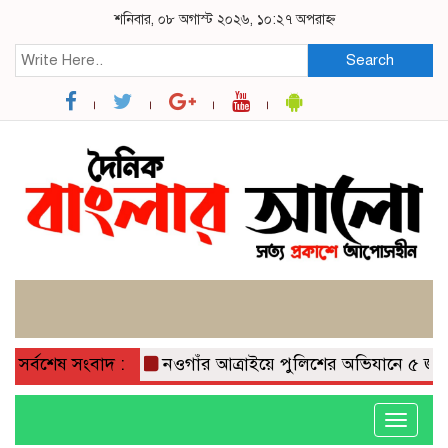
শনিবার, ০৮ অগাস্ট ২০২৬, ১০:২৭ অপরাহ্ন
Search
সর্বশেষ সংবাদ :
নওগাঁর আত্রাইয়ে পুলিশের অভিযানে ৫ জন গ্রেপ্ত
Toggle
navigati