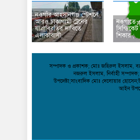
নওগাঁর আহসানগঞ্জ স্টেশনে
আরও ঢাকাগামী ট্রেনের
নওগাঁতে 
যাত্রাবিরতির দাবিতে
সিন্ডিকেট
এলাকাবাসী;
শিকার ;
সম্পাদক ও প্রকাশক; মোঃ জহিরুল ইসলাম, ব্যা
নজরুল ইসলাম, নির্বাহী সম্পাদক;
উপদেষ্টা;সাংবাদিক মোঃ দেলোয়ার হোসেন;উপদ
আইন উপদেষ