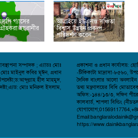
এলপি গ্যাসের
আত্রাইয়ে ইউএনও সঞ্চিতা
 গ্রাহকরা হয়রানীর
বিশ্বাস উন্নয়ন প্রকল্প
পরিদর্শন করেন ;
বস্থাপনা সম্পাদক ; এ্যাডঃ মোঃ
প্রকাশনা ও প্রধান কার্যালয়: 
 মোঃ মাইনুল কবির মূঈন, প্রধান
-টিকিকাটা মাদ্রাসা-৮৫৬০, উপজ
েষ্টা;ড:আব্দূল্লাহ হীল মাহমুদ,
দৈনিক বাংলার আলো অনলাইন সংব
্টা;এ্যড: মোঃ মনিরুল ইসলাম,
তথ্য মন্ত্রণালয়ের বিধি মোতাব
অফিস:-১৪৪/১৩/৩, দক্ষিণ পীর
কালবার্ড, শাপলা বিল্ডিং (নীচত
যোগাযোগ;01569117764,+8
Email:banglaralodainik@g
https://www.dainikbanglar