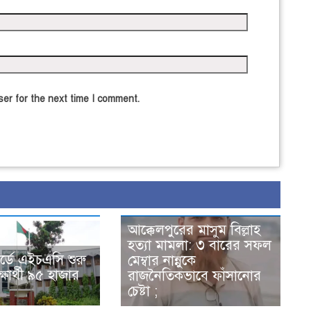
er for the next time I comment.
আক্কেলপুরের মাসুম বিল্লাহ
হত্যা মামলা: ৩ বারের সফল
োর্ডে এইচএসি শুরু
মেম্বার নান্নুকে
ষার্থী ৯৫ হাজার
রাজনৈতিকভাবে ফাঁসানোর
চেষ্টা ;