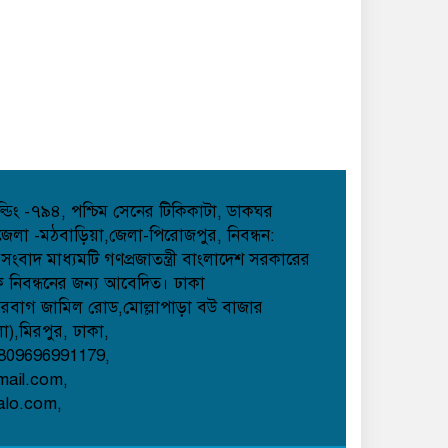
হোল্ডিং -৭৯৪, পশ্চিম সেনের টিকিকাটা, ডাকঘর
েলা -মঠবাড়িয়া,জেলা-পিরোজপুর, নিবন্ধন:
াদ মাধ্যমটি গণপ্রজাতন্ত্রী বাংলাদেশ সরকারের
েক নিবন্ধনের জন্য আবেদিত। ঢাকা
েরবাগ জামিল রোড,মোল্লাপাড়া বউ বাজার
লা),মিরপুর, ঢাকা,
809696991179,
mail.com,
alo.com,