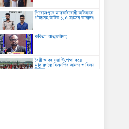
পিরোজপুরে মাদকবিরোধী অভিযানে
গাঁজাসহ আটক ১, ৪ মাসের কারাদণ্ড;
কবিতা: আত্মমর্যাদা;
বৈরী আবহাওয়া উপেক্ষা করে
মাদারগঞ্জে বিএনপির আনন্দ ও বিজয়
মিছিল;
আত্রাইয়ে বান্দাইখাড়া টেকনিক্যাল
অ্যান্ড বিএম কলেজে জুলাই
গণঅভ্যুত্থান দিবস পালিত;
পোরশায় শহিদ পরিবার ও জুলাই
যোদ্ধাদের সংবর্ধনা;