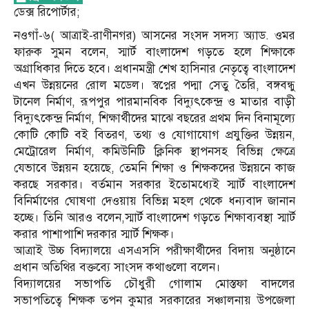
ডেক্স রি‌পোর্টার;
নওগাঁ-৬( আত্রাই-রাণীনগর) আসনের সংসদ সদস্য অ্যাড. ওমর
ফারুক সুমন বলেন, স্মার্ট বাংলাদেশ গড়তে হলে শিক্ষাকে
অগ্রাধিকার দিতে হবে। প্রধানমন্ত্রী শেখ হাসিনার নেতৃত্বে বাংলাদেশ
এখন উন্নয়নের রোল মডেল। স্বপ্নের পদ্মা সেতু তৈরি, বঙ্গবন্ধু
টানেল নির্মাণ, রূপপুর পারমানবিক বিদ্যুৎকেন্দ্র ও মাতার বাড়ী
বিদ্যুৎকেন্দ্র নির্মাণ, শিক্ষার্থীদের মাঝে বছরের প্রথম দিন বিনামূল্যে
কোটি কোটি বই বিতরণ, তথ্য ও যোগাযোগ প্রযুক্তির উন্নয়ন,
মেট্রোরেল নির্মাণ, কমিউনিটি ক্লিনিক স্থাপনসহ বিভিন্ন ক্ষেত্রে
যেভাবে উন্নয়ন হয়েছে, তেমনি শিক্ষা ও শিক্ষকদের উন্নয়নে কাজ
করছে সরকার। বর্তমান সরকার ইতোমধ্যেই স্মার্ট বাংলাদেশ
বিনির্মাণের ঘোষণা দেওয়ায় বিভিন্ন মহল থেকে ধন্যবাদ জানান
হচ্ছে। তিনি আরও বলেন,স্মার্ট বাংলাদেশ গড়তে শিক্ষাব্যবস্থা স্মার্ট
করার পাশাপাশি দরকার স্মার্ট শিক্ষক।
আত্রাই উচ্চ বিদ্যালয়ে এসএসসি পরীক্ষার্থীদের বিদায় অনুষ্ঠানে
প্রধান অতিথির বক্তব্যে সাংসদ কথাগুলো বলেন।
বিদ্যালয়ের সভাপতি চৌধুরী গোলাম মোস্তফা বাদলের
সভাপতিত্বে শিক্ষক তপন কুমার সরকারের সঞ্চালনায় উপজেলা