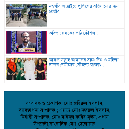
নওগাঁর আত্রাইয়ে পুলিশের অভিযানে ৫ জন
গ্রেপ্তার;
কবিতা: চমকের পাঠ কৌশল ;
আমান উল্লাহ আমানের সাথে নিশু ও মহিলা
দলের নেত্রীদের সৌজন্য স্বাক্ষাৎ ;
মানববন্ধনের নামে অপপ্রচার নয়, সামাজিক
সম্প্রীতি রক্ষায় প্রশাসনের কঠোর নজরদারি
দাবি;
সম্পাদক ও প্রকাশক; মোঃ জহিরুল ইসলাম,
ব্যাবস্থাপনা সম্পাদক ; এ্যাডঃ মোঃ নজরুল ইসলাম,
জননেতা শাহরিয়ার ইমন: জালালপুর
নির্বাহী সম্পাদক; মোঃ মাইনুল কবির মূঈন, প্রধান
ইউনিয়নের মাটি ও মানুষের আস্থার প্রতীক;
উপদেষ্টা;সাংবাদিক মোঃ দেলোয়ার