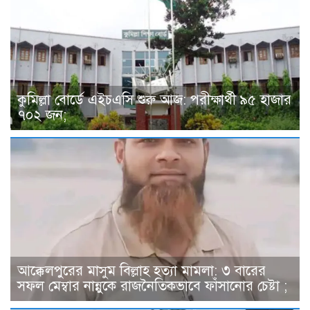
কুমিল্লা বোর্ডে এইচএসি শুরু আজ: পরীক্ষার্থী ৯৫ হাজার
৭০২ জন;
আক্কেলপুরের মাসুম বিল্লাহ হত্যা মামলা: ৩ বারের
সফল মেম্বার নান্নুকে রাজনৈতিকভাবে ফাঁসানোর চেষ্টা ;